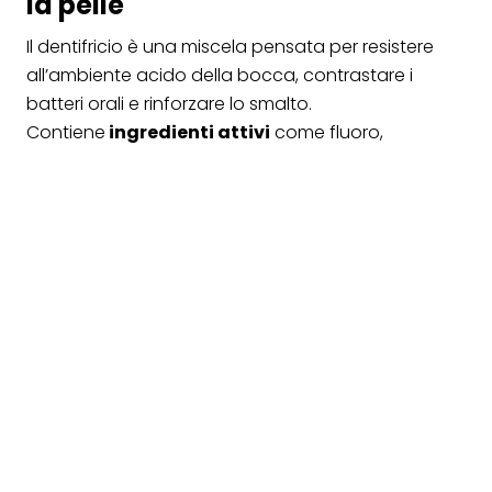
la pelle
Il dentifricio è una miscela pensata per resistere
all’ambiente acido della bocca, contrastare i
batteri orali e rinforzare lo smalto.
Contiene
ingredienti attivi
come fluoro,
perossido di idrogeno, mentolo e bicarbonato:
ottimi per combattere la placca, ma f
uori
contesto quando entrano in contatto con una
pelle ustionata
. Queste sostanze, infatti,
possono
irritare i tessuti cutanei
già
compromessi, alterarne il pH naturale e creare un
ambiente favorevole a infezioni.
Alcuni componenti, come il fluoro o i sbiancanti,
possono addirittura “sigillare” il calore all’interno
dell’ustione, rallentando la dispersione termica e
amplificando il danno. La pelle, a differenza dei