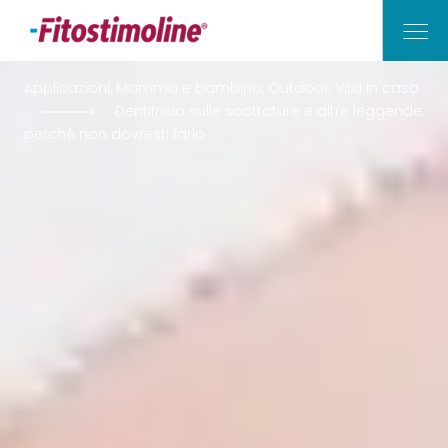
Applicazioni, Mamma e bambino, Outdoor, Vita in casa
Dentifricio sulle scottature e altre leggende:
Vita di Casa
perché non dovresti farlo
Outdoor
Mamma e Bambino
Applicazioni
I Nostri Consigli