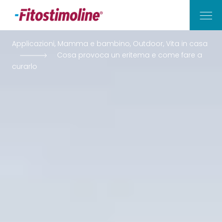
Applicazioni, Mamma e bambino, Outdoor, Vita in casa
Cosa provoca un eritema e come fare a
Vita di Casa
curarlo
Outdoor
Mamma e Bambino
Applicazioni
I Nostri Consigli