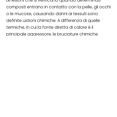
Le lesioni che si verificano quando determinati
composti entrano in contatto con la pelle, gli occhi
o le mucose, causando danni ai tessuti sono
definite ustioni chimiche. A differenza di quelle
termiche, in cui la fonte diretta di calore è il
principale aggressore, le bruciature chimiche
agiscono attraverso
reazioni corrosive
, spesso
capaci di penetrare in profondità e continuare a
danneggiare ben oltre il momento dell’esposizione
iniziale.
Molti scenari quotidiani, domestici e professionali,
nascondono insidie chimiche più o meno evidenti:
candeggina, acido muriatico, solventi per vernici,
ammoniaca e persino i detergenti per scarichi
possono contenere sostanze in grado di
scatenare reazioni pericolose.
Sul posto di lavoro
,
il rischio aumenta con l’impiego di prodotti