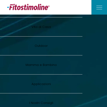
Vita di Casa
Outdoor
Mamma e Bambino
Applicazioni
I Nostri Consigli