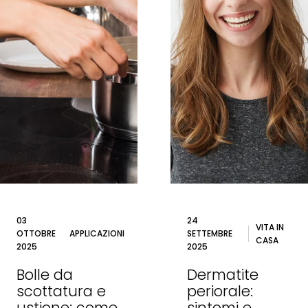
03
24
VITA IN
OTTOBRE
APPLICAZIONI
SETTEMBRE
CASA
2025
2025
Bolle da
Dermatite
scottatura e
periorale:
ustione: come
sintomi e