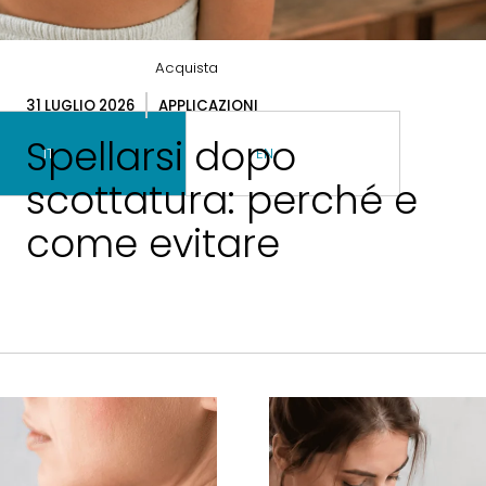
Acquista
31 LUGLIO 2026
APPLICAZIONI
Spellarsi dopo
IT
EN
scottatura: perché e
come evitare