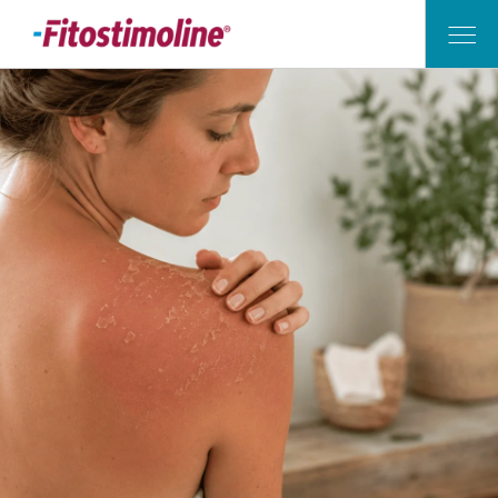
Vita di Casa
Outdoor
Mamma e Bambino
Applicazioni
I Nostri Consigli