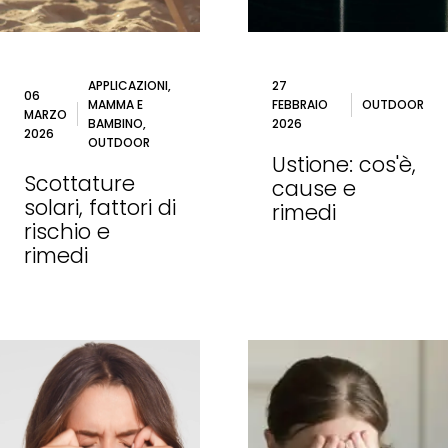
APPLICAZIONI,
27
06
MAMMA E
FEBBRAIO
OUTDOOR
MARZO
BAMBINO,
2026
2026
OUTDOOR
Ustione: cos'è,
Scottature
cause e
solari, fattori di
rimedi
rischio e
rimedi