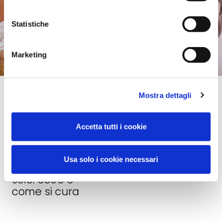
Statistiche
Marketing
Mostra dettagli
21 MARZO
13
OUTDOOR
2026
MARZO
APPLICAZIONI
2026
Accetta tutti i cookie
Dermatite
Cosa provoca
polimorfa
un eritema e
solare o
Usa solo i cookie necessari
come fare a
allergia al
curarlo
sole: cos'è e
come si cura