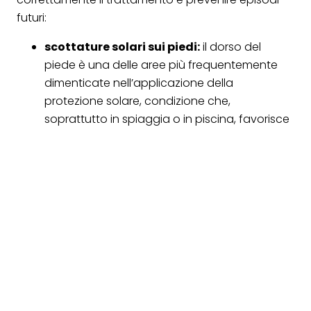
futuri:
scottature solari sui piedi:
il dorso del
piede è una delle aree più frequentemente
dimenticate nell’applicazione della
protezione solare, condizione che,
soprattutto in spiaggia o in piscina, favorisce
eritemi anche intensi dopo poche ore di
esposizione;
contatto con sabbia, asfalto e superfici
roventi:
camminare scalzi o con calzature
troppo sottili su pavimentazioni esposte al
sole può provocare ustioni di primo o
secondo grado in tempi molto brevi,
specialmente nelle ore centrali della giornata;
incidenti domestici con liquidi e vapori
bollenti:
rovesciamenti di acqua calda, olio o