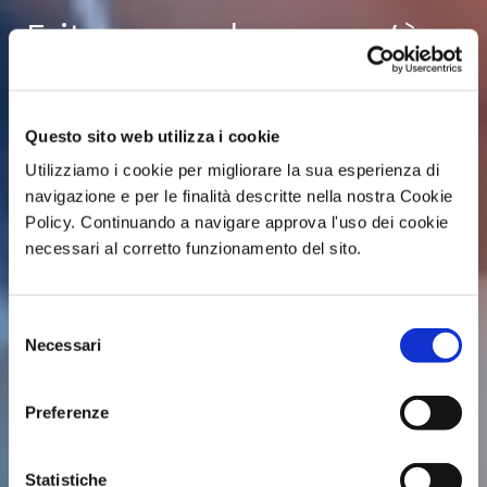
Eritema solare: cos’è,
come si cura e
previene
Questo sito web utilizza i cookie
Utilizziamo i cookie per migliorare la sua esperienza di
navigazione e per le finalità descritte nella nostra Cookie
Policy. Continuando a navigare approva l'uso dei cookie
necessari al corretto funzionamento del sito.
Selezione
Necessari
del
consenso
Preferenze
Statistiche