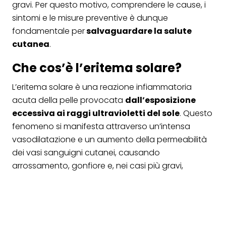
gravi. Per questo motivo, comprendere le cause, i
sintomi e le misure preventive è dunque
fondamentale per
salvaguardare la salute
cutanea
.
Che cos’è l’eritema solare?
L’eritema solare è una reazione infiammatoria
acuta della pelle provocata
dall’esposizione
eccessiva ai raggi ultravioletti del sole
. Questo
fenomeno si manifesta attraverso un’intensa
vasodilatazione e un aumento della permeabilità
dei vasi sanguigni cutanei, causando
arrossamento, gonfiore e, nei casi più gravi,
formazione di vesciche.
In termini cellulari, l’eritema solare comporta
modificazioni microscopiche della pelle, inclusa la