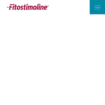
Applicazioni, Mamma e bambino, Outdoor, Vita in casa
Quali sono le scottature dei bambini più
Vita di Casa
comuni e come fare a curarle
Outdoor
Mamma e Bambino
Applicazioni
I Nostri Consigli