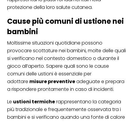
protezione della loro salute cutanea.
Cause più comuni di ustione nei
bambini
Moltissime situazioni quotidiane possono
provocare scottature nei bambini, molte delle quali
si verificano nel contesto domestico o durante il
gioco all’aperto. Sapere quali sono le cause
comuni delle ustioni è essenziale per
adottare
misure preventive
adeguate e prepara
a rispondere prontamente in caso di incidenti.
Le
ustioni termiche
rappresentano la categoria
più tradizionale e frequentemente osservata tra i
bambini e si verificano quando una fonte di calore
– come un fornello acceso, un ferro da stiro, o
persino i liquidi caldi come tè o caffè – entra in