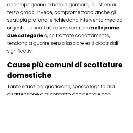
accompagnano a bolle e gonfiore; le ustioni di
terzo grado, invece, compromettono anche gli
strati più profondi e richiedono intervento medico
urgente. Le scottature lievi rientrano
nelle prime
due categorie
e, se trattate correttamente,
tendono a guarire senza lasciare esiti cicatriziali
significativi.
Cause più comuni di scottature
domestiche
Tante situazioni quotidiane, spesso legate alla
disattenzione o al contatto accidentale con
superfici o sostanze ad alta temperatura, possono
portare a piccole ustioni. Le principali sono:
Fonti termiche domestiche:
contatto
accidentale con pentole, padelle, ferri da